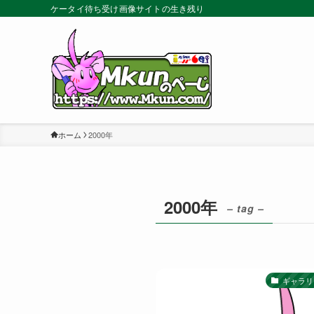
ケータイ待ち受け画像サイトの生き残り
ホーム
2000年
2000年
– tag –
ギャラリー-