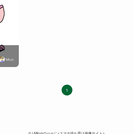
Mkun
1
©
i-Mkunのぺーじ~スマホ待ち受け画像サイト~.